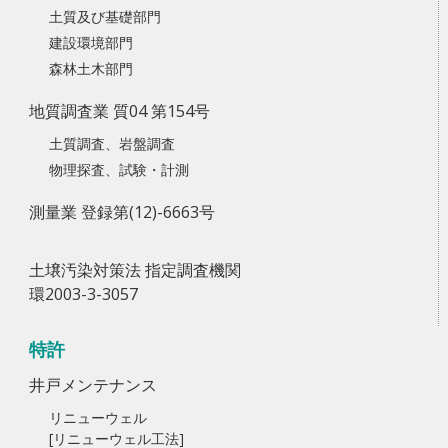
土質及び基礎部門
建設環境部門
森林土木部門
地質調査業 質04 第154号
土質調査、岩盤調査
物理探査、試験・計測
測量業 登録第(12)-6663号
土壌汚染対策法 指定調査機関
環2003-3-3057
特許
井戸メンテナンス
リニューウェル
[リニューウェル工法]