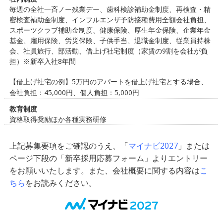
毎週の全社一斉ノー残業デー、歯科検診補助金制度、再検査・精
密検査補助金制度、インフルエンザ予防接種費用全額会社負担、
スポーツクラブ補助金制度、健康保険、厚生年金保険、企業年金
基金、雇用保険、労災保険、子供手当、退職金制度、従業員持株
会、社員旅行、部活動、借上げ社宅制度（家賃の9割を会社が負
担）※新卒入社8年間
【借上げ社宅の例】5万円のアパートを借上げ社宅とする場合、
会社負担：45,000円、個人負担：5,000円
教育制度
資格取得奨励ほか各種実務研修
上記募集要項をご確認のうえ、「
マイナビ2027
」または
ページ下段の「新卒採用応募フォーム」よりエントリー
をお願いいたします。また、会社概要に関する内容は
こ
ちら
をお読みください。