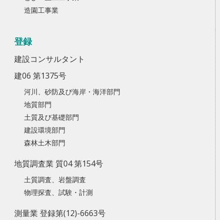
造園工事業
登録
建設コンサルタント
建06 第1375号
河川、砂防及び海岸・海洋部門
地質部門
土質及び基礎部門
建設環境部門
森林土木部門
地質調査業 質04 第154号
土質調査、岩盤調査
物理探査、試験・計測
測量業 登録第(12)-6663号