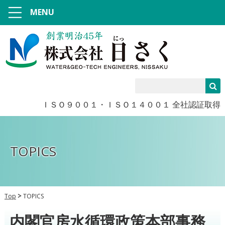
MENU
ＩＳＯ９００１・ＩＳＯ１４００１ 全社認証取得
TOPICS
Top
TOPICS
内閣官房水循環政策本部事務