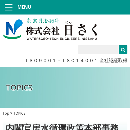
MENU
ＩＳＯ９００１・ＩＳＯ１４００１ 全社認証取得
TOPICS
Top
TOPICS
内閣官房水循環政策本部事務