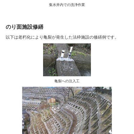
集水井内での洗浄作業
のり面施設修繕
以下は老朽化により亀裂が発生した法枠施設の修繕例です。
亀裂への注入工