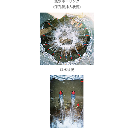
集水ボーリング
(保孔管挿入状況)
取水状況