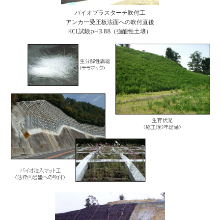
バイオプラスターチ吹付工
アンカー受圧板法面への吹付直後
KCL試験pH3.88（強酸性土壌）