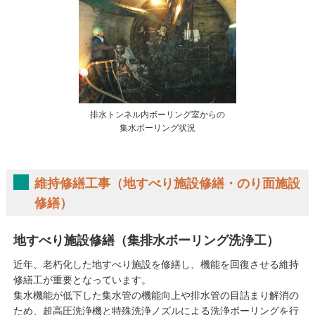
排水トンネル内ボーリング室からの
集水ボーリング状況
維持修繕工事（地すべり施設修繕・のり面施設
修繕）
地すべり施設修繕（集排水ボーリング洗浄工）
近年、老朽化した地すべり施設を修繕し、機能を回復させる維持
修繕工が重要となっています。
集水機能が低下した集水管の機能向上や排水管の目詰まり解消の
ため、超高圧洗浄機と特殊洗浄ノズルによる洗浄ボーリングを行