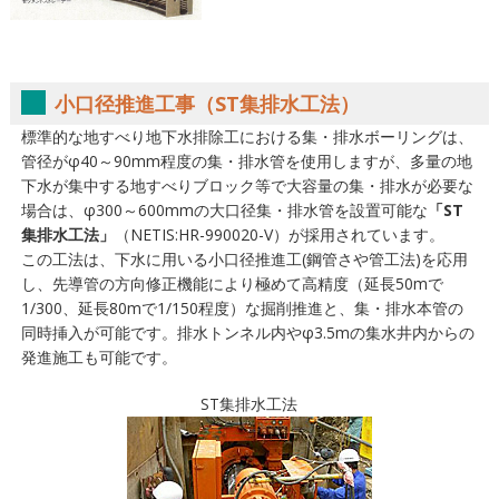
小口径推進工事（ST集排水工法）
標準的な地すべり地下水排除工における集・排水ボーリングは、
管径がφ40～90mm程度の集・排水管を使用しますが、多量の地
下水が集中する地すべりブロック等で大容量の集・排水が必要な
場合は、φ300～600mmの大口径集・排水管を設置可能な
「ST
集排水工法」
（NETIS:HR-990020-V）が採用されています。
この工法は、下水に用いる小口径推進工(鋼管さや管工法)を応用
し、先導管の方向修正機能により極めて高精度（延長50mで
1/300、延長80mで1/150程度）な掘削推進と、集・排水本管の
同時挿入が可能です。排水トンネル内やφ3.5mの集水井内からの
発進施工も可能です。
ST集排水工法