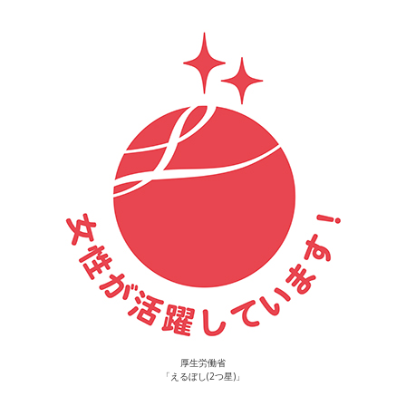
厚生労働省
「えるぼし(2つ星)」