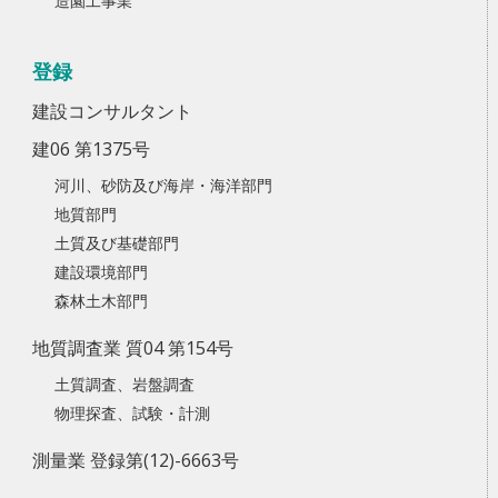
造園工事業
登録
建設コンサルタント
建06 第1375号
河川、砂防及び海岸・海洋部門
地質部門
土質及び基礎部門
建設環境部門
森林土木部門
地質調査業 質04 第154号
土質調査、岩盤調査
物理探査、試験・計測
測量業 登録第(12)-6663号