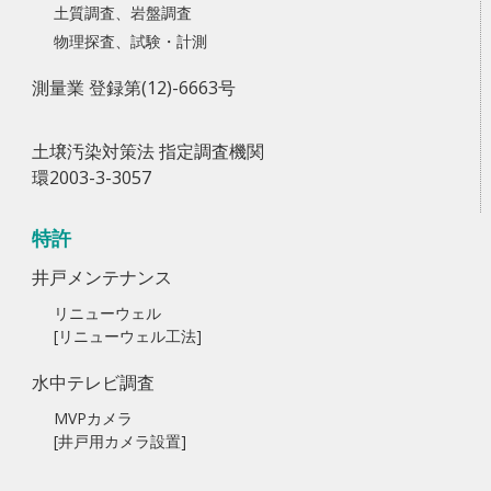
土質調査、岩盤調査
物理探査、試験・計測
測量業 登録第(12)-6663号
土壌汚染対策法 指定調査機関
環2003-3-3057
特許
井戸メンテナンス
リニューウェル
[リニューウェル工法]
水中テレビ調査
MVPカメラ
[井戸用カメラ設置]