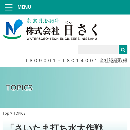
MENU
ＩＳＯ９００１・ＩＳＯ１４００１ 全社認証取得
TOPICS
Top
TOPICS
「さいたま打ち水大作戦