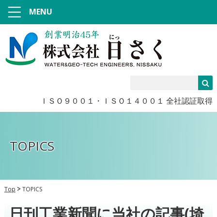
MENU
ＩＳＯ９００１・ＩＳＯ１４００１ 全社認証取得
TOPICS
Top
TOPICS
日刊工業新聞に当社の記事(埼