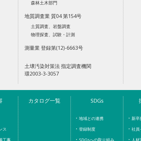
森林土木部門
地質調査業 質04 第154号
土質調査、岩盤調査
物理探査、試験・計測
測量業 登録第(12)-6663号
土壌汚染対策法 指定調査機関
環2003-3-3057
容
カタログ一覧
SDGs
地域との連携
新卒
ンス
登録制度
社員
備工事
SDGsへの取り組み
人材