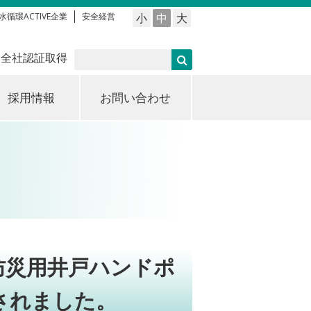
水循環ACTIVE企業
安全経営
小
中
大
 全社認証取得
採用情報
お問い合わせ
防災用井戸ハンドポ
されました。