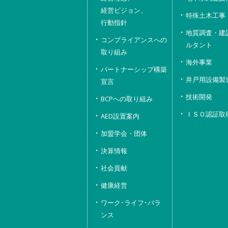
経営ビジョン、
特殊土木工事
行動指針
地質調査・建
コンプライアンスへの
ルタント
取り組み
海外事業
パートナーシップ構築
井戸用設備製
宣言
技術開発
BCPへの取り組み
ＩＳＯ認証取
AED設置案内
加盟学会・団体
決算情報
社会貢献
健康経営
ワーク･ライフ･バラ
ンス