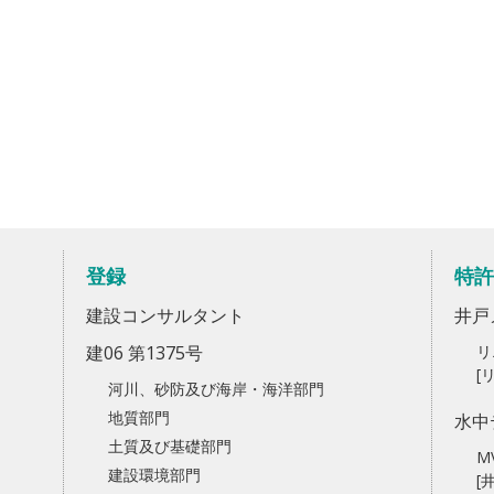
登録
特許
建設コンサルタント
井戸
建06 第1375号
リ
[
河川、砂防及び海岸・海洋部門
地質部門
水中
土質及び基礎部門
M
建設環境部門
[