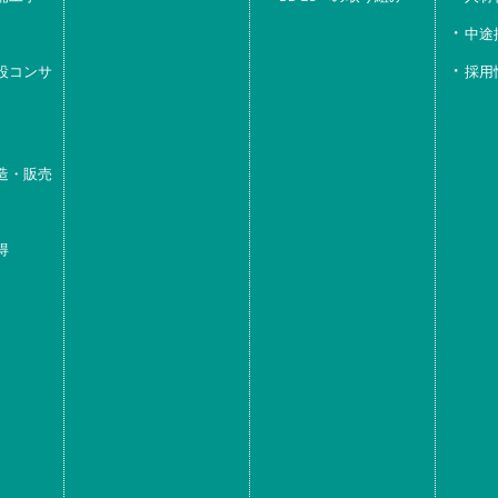
中途
設コンサ
採用
造・販売
得