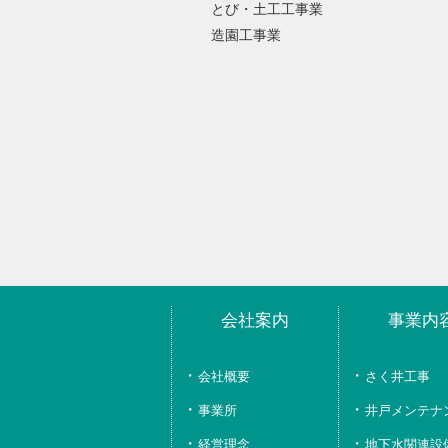
とび・土工工事業
造園工事業
会社案内
事業内
会社概要
さく井工事
事業所
井戸メンテナ
経営理念、
地下水関連設