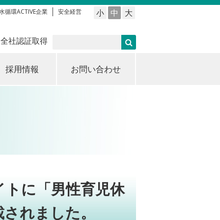
水循環ACTIVE企業
安全経営
小
中
大
 全社認証取得
採用情報
お問い合わせ
イトに「男性育児休
載されました。