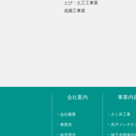
とび・土工工事業
造園工事業
会社案内
事業内
会社概要
さく井工事
事業所
井戸メンテナ
経営理念、
地下水関連設