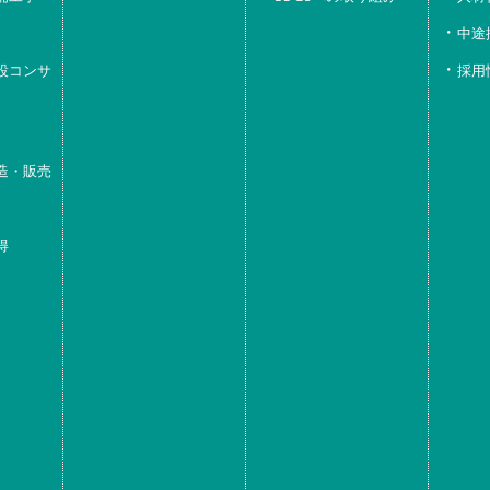
中途
設コンサ
採用
造・販売
得