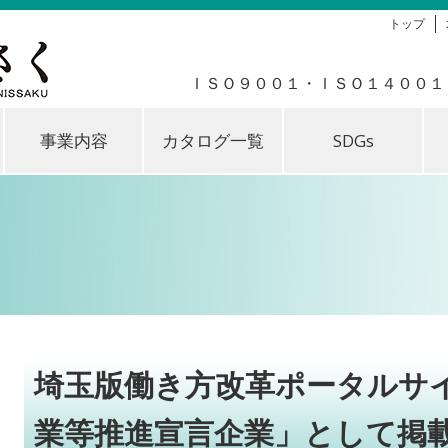
トップ
ＩＳＯ９００１・ＩＳＯ１４００１
事業内容
カタログ一覧
SDGs
埼玉版働き方改革ポータルサ
業等推進宣言企業」として掲