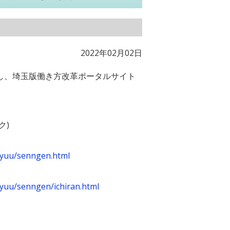
2022年02月02日
し、埼玉版働き方改革ポータルサイト
ク)
kyuu/senngen.html
kyuu/senngen/ichiran.html