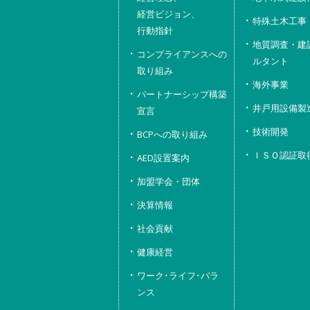
経営ビジョン、
特殊土木工事
行動指針
地質調査・建
コンプライアンスへの
ルタント
取り組み
海外事業
パートナーシップ構築
井戸用設備製
宣言
技術開発
BCPへの取り組み
ＩＳＯ認証取
AED設置案内
加盟学会・団体
決算情報
社会貢献
健康経営
ワーク･ライフ･バラ
ンス