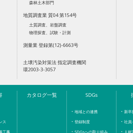
森林土木部門
地質調査業 質04 第154号
土質調査、岩盤調査
物理探査、試験・計測
測量業 登録第(12)-6663号
土壌汚染対策法 指定調査機関
環2003-3-3057
容
カタログ一覧
SDGs
地域との連携
新卒
ンス
登録制度
社員
備工事
SDGsへの取り組み
人材