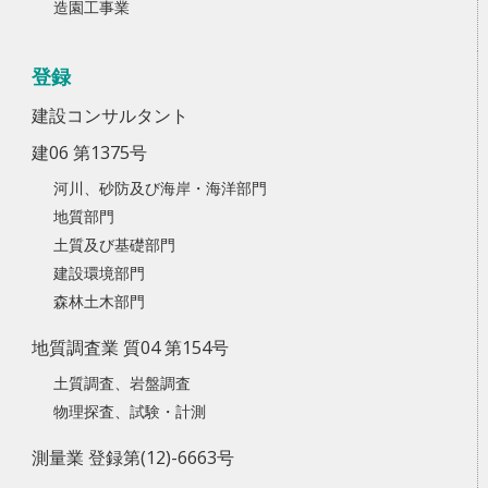
造園工事業
登録
建設コンサルタント
建06 第1375号
河川、砂防及び海岸・海洋部門
地質部門
土質及び基礎部門
建設環境部門
森林土木部門
地質調査業 質04 第154号
土質調査、岩盤調査
物理探査、試験・計測
測量業 登録第(12)-6663号