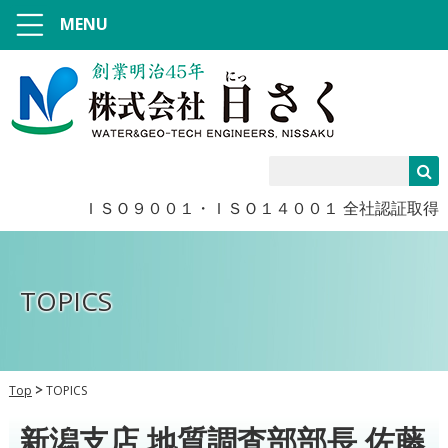
MENU
ＩＳＯ９００１・ＩＳＯ１４００１ 全社認証取得
TOPICS
Top
TOPICS
新潟支店 地質調査部部長 佐藤