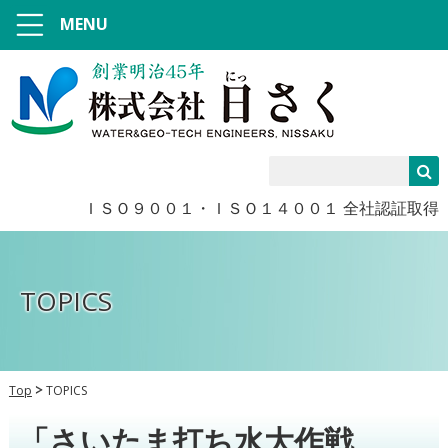
MENU
ＩＳＯ９００１・ＩＳＯ１４００１ 全社認証取得
TOPICS
Top
TOPICS
「さいたま打ち水大作戦