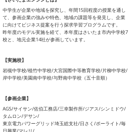
中学生が企業や地域を探究し、年間15回程度の授業を通し
て、参画企業の強みや特色、地域の課題等を発見し、企業
に向けてビジネス提案を行う探求学習プログラムです。
昨年度のモデル実施を経て、本年度はさいたま市内中学校7
校と、地元企業14社が参画しています。
【実施校】
岩槻中学校/植竹中学校/大宮国際中等教育学校/片柳中学校/
岸中学校/美園南中学校/与野南中学校（五十音順）
【参画企業】
AGS/サイサン/佐伯工務店/三幸製作所/ジアス/シンミドウ/
タムロン/デサン/
東京電力パワーグリッド埼玉総支社/日さく/ポーライト/毎
日興業/マレリ/