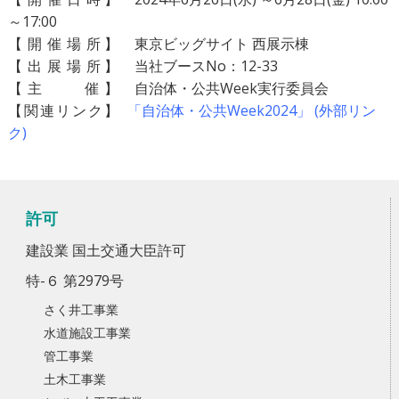
～17:00
【
開
催
場
所】
東京ビッグサイト 西展示棟
【
出
展
場
所】
当社ブースNo：12-33
【
主
催
】
自治体・公共Week実行委員会
【関連リンク】
「自治体・公共Week2024」 (外部リン
ク)
許可
建設業 国土交通大臣許可
特-６ 第2979号
さく井工事業
水道施設工事業
管工事業
土木工事業