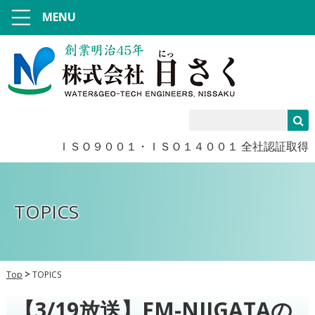
MENU
ＩＳＯ９００１・ＩＳＯ１４００１ 全社認証取得
TOPICS
Top
TOPICS
【3/19放送】FM-NIIGATAの