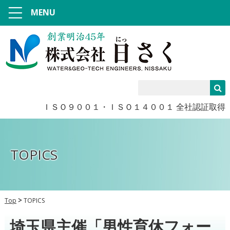
MENU
ＩＳＯ９００１・ＩＳＯ１４００１ 全社認証取得
TOPICS
Top
TOPICS
埼玉県主催「男性育休フォー