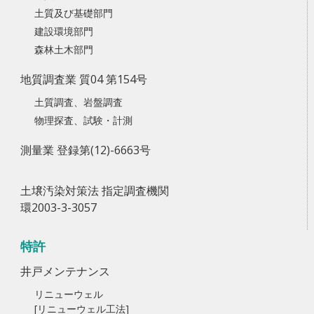
土質及び基礎部門
建設環境部門
森林土木部門
地質調査業 質04 第154号
土質調査、岩盤調査
物理探査、試験・計測
測量業 登録第(12)-6663号
土壌汚染対策法 指定調査機関
環2003-3-3057
特許
井戸メンテナンス
リニューウェル
[リニューウェル工法]