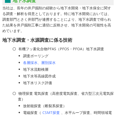
地下水調査
当社は、長年の井戸掘削の経験から地下水開発・地下水保全に関す
る調査・解析を得意としております。特に地下水開発においては、
調査部門とさく井部門が連携することにより、地下水調査で得られ
た結果を井戸掘削工事に適切に反映させ、地下水開発の可能性を高
めています。
地下水調査・水源調査に係る技術
有機フッ素化合物PFAS（PFOS・PFOA）地下水調査
調査ボーリング
各層採水、層別採水
地下水流動検層
地下水等高線図作成
地下水リスク評価
物理探査 電気探査（高密度電気探査、省力型三次元電気探
査）
放射能探査（断裂系探査）
電磁探査（
CSMT探査
、水平ループ探査、時間領域電