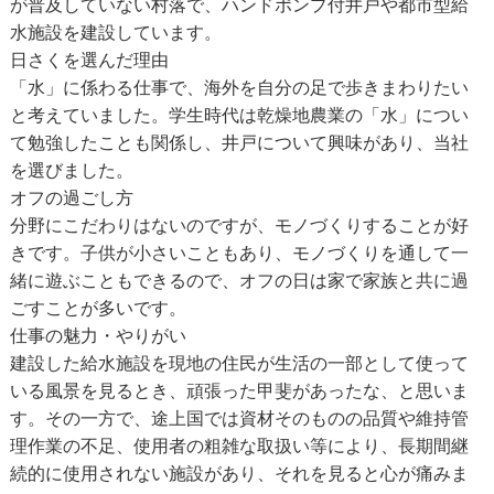
が普及していない村落で、ハンドポンプ付井戸や都市型給
水施設を建設しています。
日さくを選んだ理由
「水」に係わる仕事で、海外を自分の足で歩きまわりたい
と考えていました。学生時代は乾燥地農業の「水」につい
て勉強したことも関係し、井戸について興味があり、当社
を選びました。
オフの過ごし方
分野にこだわりはないのですが、モノづくりすることが好
きです。子供が小さいこともあり、モノづくりを通して一
緒に遊ぶこともできるので、オフの日は家で家族と共に過
ごすことが多いです。
仕事の魅力・やりがい
建設した給水施設を現地の住民が生活の一部として使って
いる風景を見るとき、頑張った甲斐があったな、と思いま
す。その一方で、途上国では資材そのものの品質や維持管
理作業の不足、使用者の粗雑な取扱い等により、長期間継
続的に使用されない施設があり、それを見ると心が痛みま