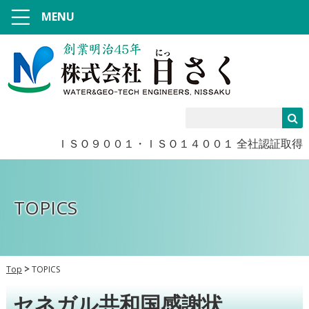
MENU
ＩＳＯ９００１・ＩＳＯ１４００１ 全社認証取得
TOPICS
Top
TOPICS
セネガル共和国感謝状