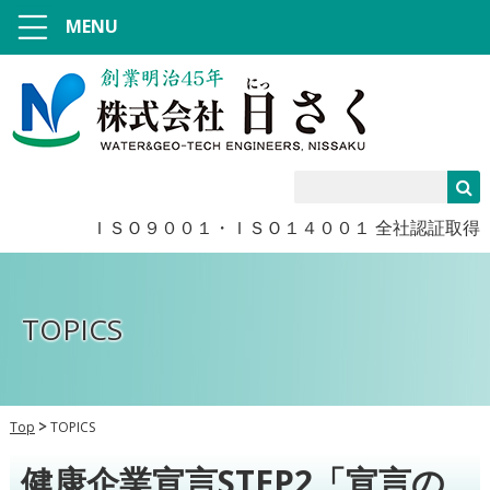
MENU
ＩＳＯ９００１・ＩＳＯ１４００１ 全社認証取得
TOPICS
Top
TOPICS
健康企業宣言STEP2「宣言の