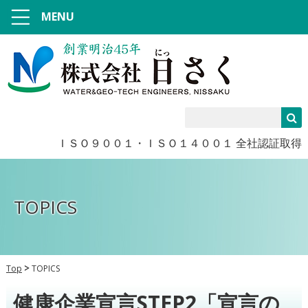
MENU
ＩＳＯ９００１・ＩＳＯ１４００１ 全社認証取得
TOPICS
Top
TOPICS
健康企業宣言STEP2「宣言の