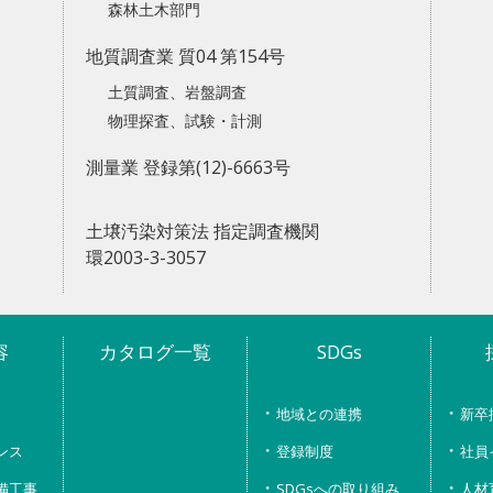
森林土木部門
地質調査業 質04 第154号
土質調査、岩盤調査
物理探査、試験・計測
測量業 登録第(12)-6663号
土壌汚染対策法 指定調査機関
環2003-3-3057
容
カタログ一覧
SDGs
地域との連携
新卒
ンス
登録制度
社員
備工事
SDGsへの取り組み
人材