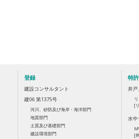
登録
特許
建設コンサルタント
井戸
建06 第1375号
リ
[
河川、砂防及び海岸・海洋部門
地質部門
水中
土質及び基礎部門
M
建設環境部門
[