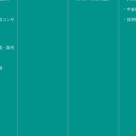
中途
設コンサ
採用
造・販売
得