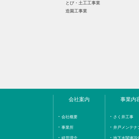
とび・土工工事業
造園工事業
会社案内
事業内
会社概要
さく井工事
事業所
井戸メンテナ
経営理念、
地下水関連設