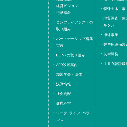
経営ビジョン、
特殊土木工事
行動指針
地質調査・建
コンプライアンスへの
ルタント
取り組み
海外事業
パートナーシップ構築
井戸用設備製
宣言
技術開発
BCPへの取り組み
ＩＳＯ認証取
AED設置案内
加盟学会・団体
決算情報
社会貢献
健康経営
ワーク･ライフ･バラ
ンス