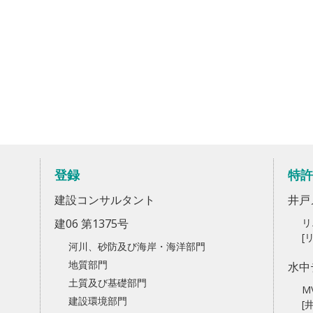
登録
特許
建設コンサルタント
井戸
建06 第1375号
リ
[
河川、砂防及び海岸・海洋部門
地質部門
水中
土質及び基礎部門
M
建設環境部門
[