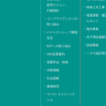
経営ビジョン、
特殊土木工事
行動指針
地質調査・建
コンプライアンスへの
ルタント
取り組み
海外事業
パートナーシップ構築
井戸用設備製
宣言
技術開発
BCPへの取り組み
ＩＳＯ認証取
AED設置案内
加盟学会・団体
決算情報
社会貢献
健康経営
ワーク･ライフ･バラ
ンス