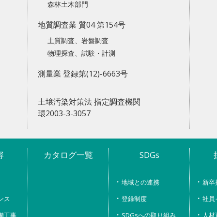
森林土木部門
地質調査業 質04 第154号
土質調査、岩盤調査
物理探査、試験・計測
測量業 登録第(12)-6663号
土壌汚染対策法 指定調査機関
環2003-3-3057
容
カタログ一覧
SDGs
地域との連携
新卒
ンス
登録制度
社員
備工事
SDGsへの取り組み
人材