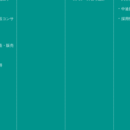
中途
設コンサ
採用
造・販売
得