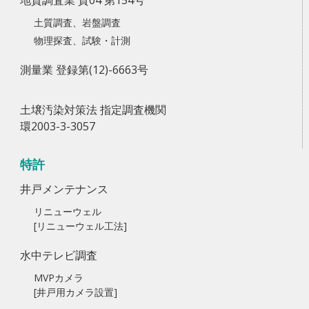
地質調査業 質04 第154号
土質調査、岩盤調査
物理探査、試験・計測
測量業 登録第(12)-6663号
土壌汚染対策法 指定調査機関
環2003-3-3057
特許
井戸メンテナンス
リニューウェル
[リニューウェル工法]
水中テレビ調査
MVPカメラ
[井戸用カメラ設置]