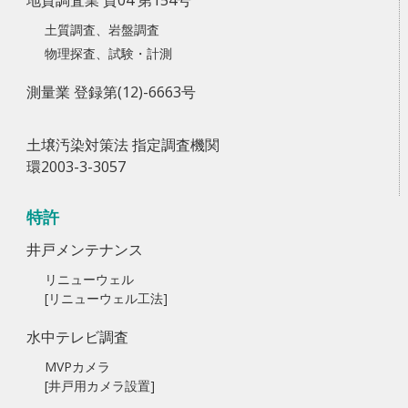
地質調査業 質04 第154号
土質調査、岩盤調査
物理探査、試験・計測
測量業 登録第(12)-6663号
土壌汚染対策法 指定調査機関
環2003-3-3057
特許
井戸メンテナンス
リニューウェル
[リニューウェル工法]
水中テレビ調査
MVPカメラ
[井戸用カメラ設置]