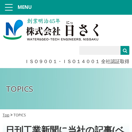
MENU
ＩＳＯ９００１・ＩＳＯ１４００１ 全社認証取得
TOPICS
Top
TOPICS
日刊工業新聞に当社の記事(ベ