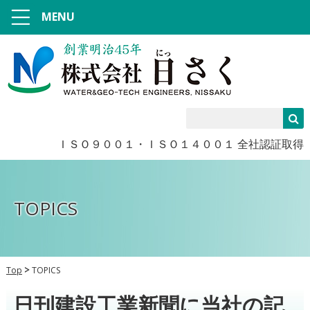
MENU
ＩＳＯ９００１・ＩＳＯ１４００１ 全社認証取得
TOPICS
Top
TOPICS
日刊建設工業新聞に当社の記