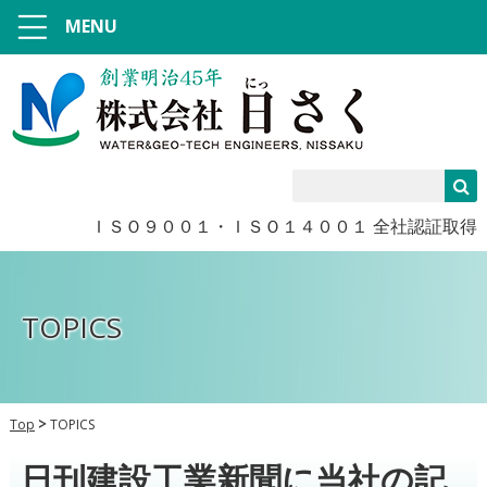
MENU
ＩＳＯ９００１・ＩＳＯ１４００１ 全社認証取得
TOPICS
Top
TOPICS
日刊建設工業新聞に当社の記