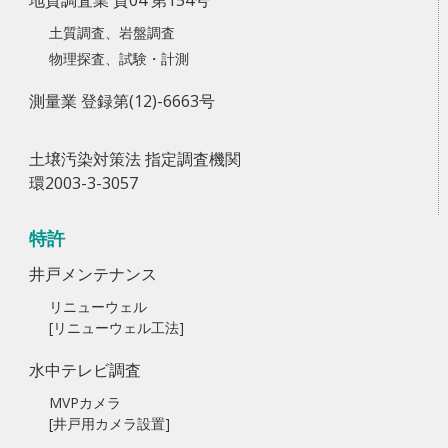
地質調査業 質04 第154号
土質調査、岩盤調査
物理探査、試験・計測
測量業 登録第(12)-6663号
土壌汚染対策法 指定調査機関
環2003-3-3057
特許
井戸メンテナンス
リニューウェル
[リニューウェル工法]
水中テレビ調査
MVPカメラ
[井戸用カメラ設置]