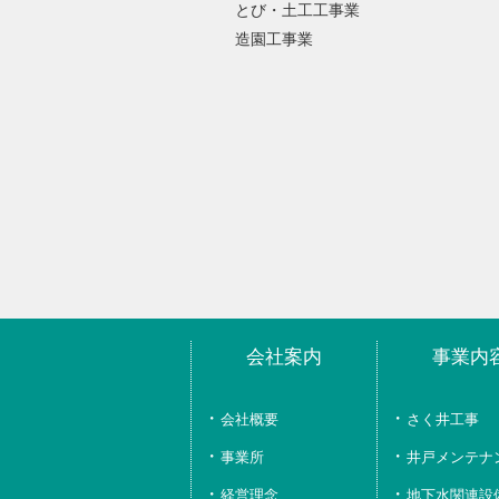
とび・土工工事業
造園工事業
会社案内
事業内
会社概要
さく井工事
事業所
井戸メンテナ
経営理念、
地下水関連設