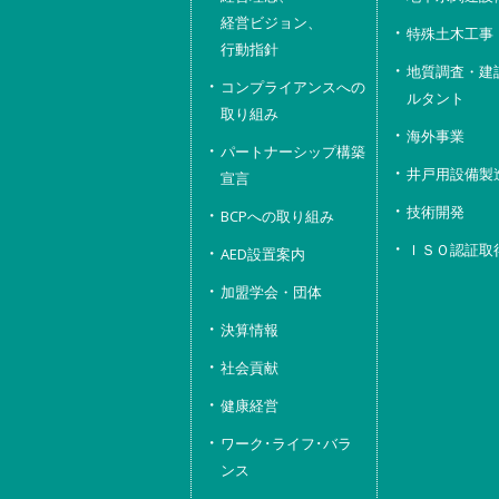
経営ビジョン、
特殊土木工事
行動指針
地質調査・建
コンプライアンスへの
ルタント
取り組み
海外事業
パートナーシップ構築
井戸用設備製
宣言
技術開発
BCPへの取り組み
ＩＳＯ認証取
AED設置案内
加盟学会・団体
決算情報
社会貢献
健康経営
ワーク･ライフ･バラ
ンス