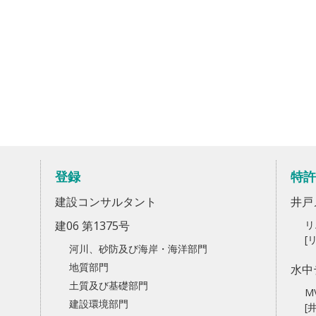
登録
特許
建設コンサルタント
井戸
建06 第1375号
リ
[
河川、砂防及び海岸・海洋部門
地質部門
水中
土質及び基礎部門
M
建設環境部門
[