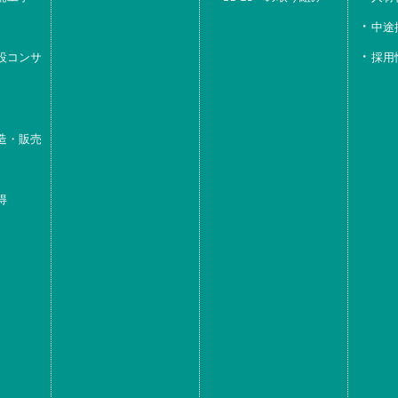
中途
設コンサ
採用
造・販売
得