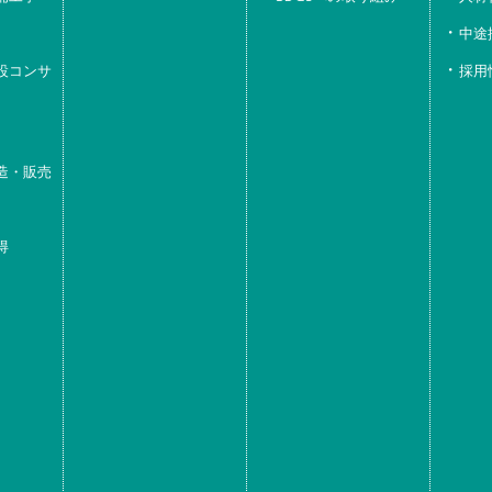
中途
設コンサ
採用
造・販売
得