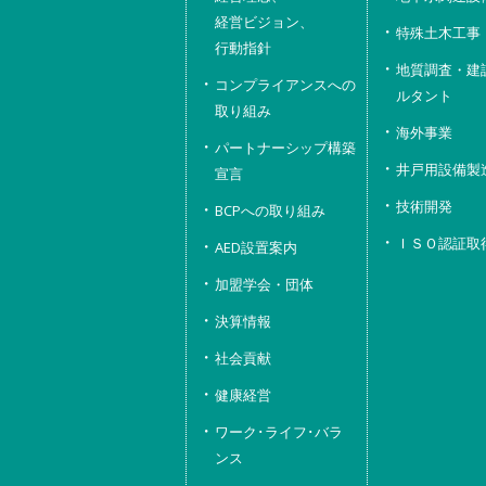
経営ビジョン、
特殊土木工事
行動指針
地質調査・建
コンプライアンスへの
ルタント
取り組み
海外事業
パートナーシップ構築
井戸用設備製
宣言
技術開発
BCPへの取り組み
ＩＳＯ認証取
AED設置案内
加盟学会・団体
決算情報
社会貢献
健康経営
ワーク･ライフ･バラ
ンス