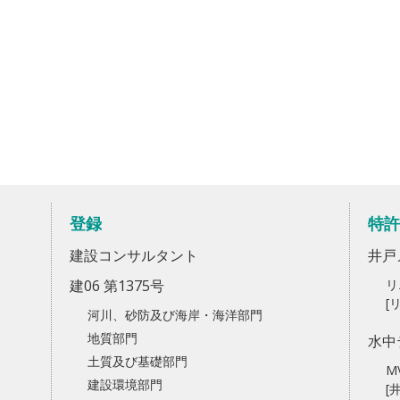
登録
特許
建設コンサルタント
井戸
建06 第1375号
リ
[
河川、砂防及び海岸・海洋部門
地質部門
水中
土質及び基礎部門
M
建設環境部門
[