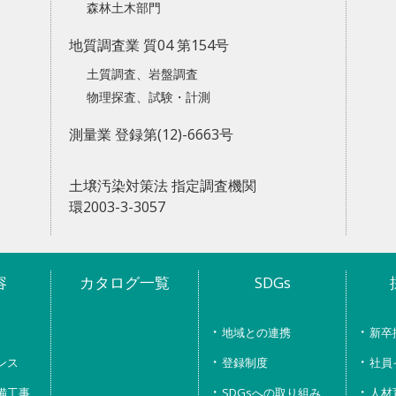
森林土木部門
地質調査業 質04 第154号
土質調査、岩盤調査
物理探査、試験・計測
測量業 登録第(12)-6663号
土壌汚染対策法 指定調査機関
環2003-3-3057
容
カタログ一覧
SDGs
地域との連携
新卒
ンス
登録制度
社員
備工事
SDGsへの取り組み
人材