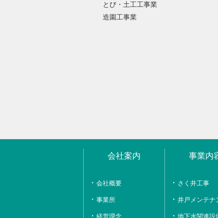
とび・土工工事業
造園工事業
会社案内
事業内
会社概要
さく井工事
事業所
井戸メンテナ
経営理念、
地下水関連設