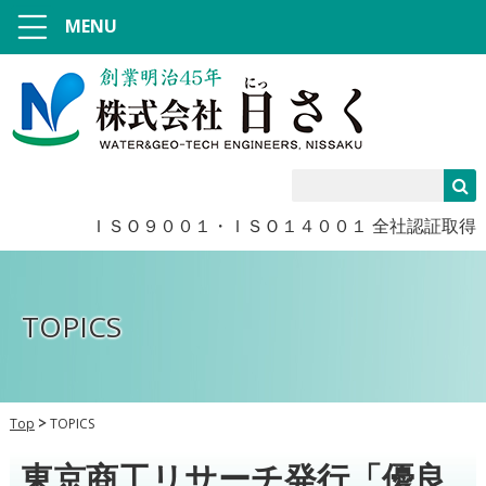
MENU
ＩＳＯ９００１・ＩＳＯ１４００１ 全社認証取得
TOPICS
Top
TOPICS
東京商工リサーチ発行「優良