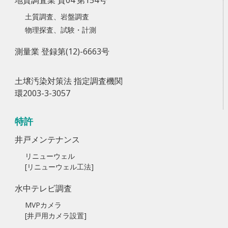
地質調査業 質04 第154号
土質調査、岩盤調査
物理探査、試験・計測
測量業 登録第(12)-6663号
土壌汚染対策法 指定調査機関
環2003-3-3057
特許
井戸メンテナンス
リニューウェル
[リニューウェル工法]
水中テレビ調査
MVPカメラ
[井戸用カメラ設置]