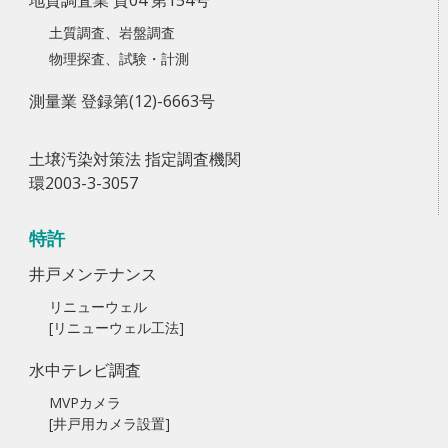
地質調査業 質04 第154号
土質調査、岩盤調査
物理探査、試験・計測
測量業 登録第(12)-6663号
土壌汚染対策法 指定調査機関
環2003-3-3057
特許
井戸メンテナンス
リニューウェル
[リニューウェル工法]
水中テレビ調査
MVPカメラ
[井戸用カメラ設置]