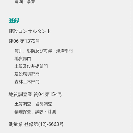
造園工事業
登録
建設コンサルタント
建06 第1375号
河川、砂防及び海岸・海洋部門
地質部門
土質及び基礎部門
建設環境部門
森林土木部門
地質調査業 質04 第154号
土質調査、岩盤調査
物理探査、試験・計測
測量業 登録第(12)-6663号