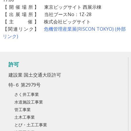
【
開
催
場
所】
東京ビッグサイト 西展示棟
【
出
展
場
所】
当社ブースNo：1Z-28
【
主
催
】
株式会社ビッグサイト
【関連リンク】
危機管理産業展(RISCON TOKYO) (外部
リンク)
許可
建設業 国土交通大臣許可
特-６ 第2979号
さく井工事業
水道施設工事業
管工事業
土木工事業
とび・土工工事業