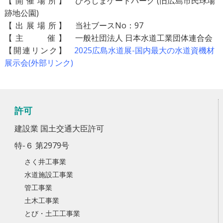
【
開
催
場
所】
ひろしまゲートパーク (旧広島市民球場
跡地公園)
【
出
展
場
所】
当社ブースNo：97
【
主
催
】
一般社団法人 日本水道工業団体連合会
【
開
連
リ
ン
ク】
2025広島水道展-国内最大の水道資機材
展示会(外部リンク)
許可
建設業 国土交通大臣許可
特-６ 第2979号
さく井工事業
水道施設工事業
管工事業
土木工事業
とび・土工工事業