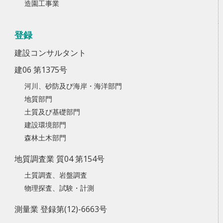
造園工事業
登録
建設コンサルタント
建06 第1375号
河川、砂防及び海岸・海洋部門
地質部門
土質及び基礎部門
建設環境部門
森林土木部門
地質調査業 質04 第154号
土質調査、岩盤調査
物理探査、試験・計測
測量業 登録第(12)-6663号