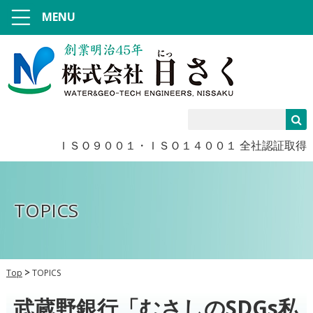
MENU
ＩＳＯ９００１・ＩＳＯ１４００１ 全社認証取得
TOPICS
Top
TOPICS
武蔵野銀行「むさしのSDGs私