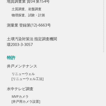
地質調査業 質04 第154号
土質調査、岩盤調査
物理探査、試験・計測
測量業 登録第(12)-6663号
土壌汚染対策法 指定調査機関
環2003-3-3057
特許
井戸メンテナンス
リニューウェル
[リニューウェル工法]
水中テレビ調査
MVPカメラ
[井戸用カメラ設置]