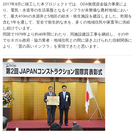
2017年8月に竣工した本プロジェクトでは、ODA無償資金協力事業によ
り、電気・水道等の生活基盤となるインフラが未整備な農村地域におい
て、最大410mの水源井と5地区の給水・衛生施設を建設しました。乾期を
含む1年を通して、安全で衛生的な水を、多くの地域住民や家畜等に供給
し続けています。
同国で1979年より約40年間にわたり、同施設建設工事を継続し、その中
でセネガル政府・協力業者・地域住民との間に築き上げられた信頼関係に
より、「質の高いインフラ」を実現できたと思います。