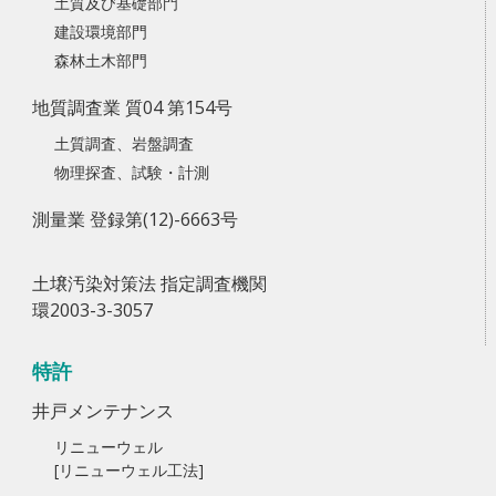
土質及び基礎部門
建設環境部門
森林土木部門
地質調査業 質04 第154号
土質調査、岩盤調査
物理探査、試験・計測
測量業 登録第(12)-6663号
土壌汚染対策法 指定調査機関
環2003-3-3057
特許
井戸メンテナンス
リニューウェル
[リニューウェル工法]