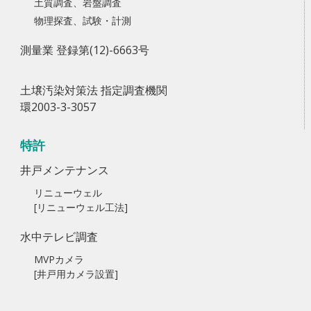
土質調査、岩盤調査
物理探査、試験・計測
測量業 登録第(12)-6663号
土壌汚染対策法 指定調査機関
環2003-3-3057
特許
井戸メンテナンス
リニューウェル
[リニューウェル工法]
水中テレビ調査
MVPカメラ
[井戸用カメラ設置]