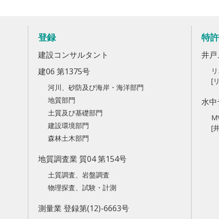
登録
特許
建設コンサルタント
井戸
建06 第1375号
リ
[
河川、砂防及び海岸・海洋部門
地質部門
水中
土質及び基礎部門
M
建設環境部門
[
森林土木部門
地質調査業 質04 第154号
土質調査、岩盤調査
物理探査、試験・計測
測量業 登録第(12)-6663号