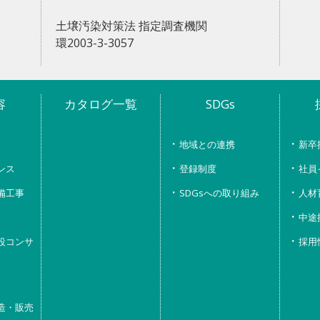
土壌汚染対策法 指定調査機関
環2003-3-3057
容
カタログ一覧
SDGs
地域との連携
新卒
ンス
登録制度
社員
備工事
SDGsへの取り組み
人材
中途
設コンサ
採用
造・販売