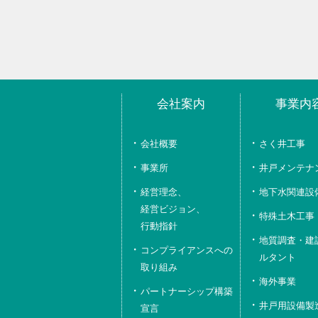
会社案内
事業内
会社概要
さく井工事
事業所
井戸メンテナ
経営理念、
地下水関連設
経営ビジョン、
特殊土木工事
行動指針
地質調査・建
コンプライアンスへの
ルタント
取り組み
海外事業
パートナーシップ構築
井戸用設備製
宣言