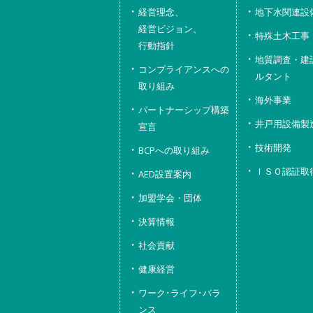
経営理念、
地下水関連設
経営ビジョン、
特殊土木工事
行動指針
地質調査・建
コンプライアンスへの
ルタント
取り組み
海外事業
パートナーシップ構築
井戸用設備製
宣言
技術開発
BCPへの取り組み
ＩＳＯ認証取
AED設置案内
加盟学会・団体
決算情報
社会貢献
健康経営
ワーク･ライフ･バラ
ンス