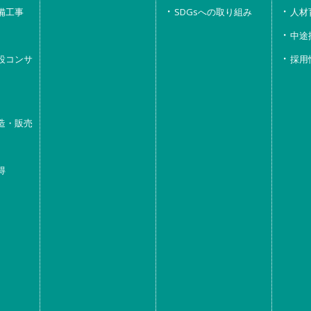
備工事
SDGsへの取り組み
人材
中途
設コンサ
採用
造・販売
得