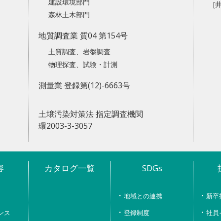
建設環境部門
[
森林土木部門
地質調査業 質04 第154号
土質調査、岩盤調査
物理探査、試験・計測
測量業 登録第(12)-6663号
土壌汚染対策法 指定調査機関
環2003-3-3057
容
カタログ一覧
SDGs
地域との連携
新卒
ンス
登録制度
社員