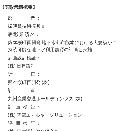
【表彰業績概要】
部
門
：
振興賞技術振興賞
表彰業績
名
：
熊本桜町再開発 地下水都市熊本における大規模かつ
持続可能な地下水利用熱源の計画と実施
計画設計検証：
(株) 日建設計
計
画
：
熊本桜町再開発 (株)
計
画
：
九州産業交通ホールディングス (株)
計画検
証
：
(株) 関電エネルギーソリューション
評価検
証
：