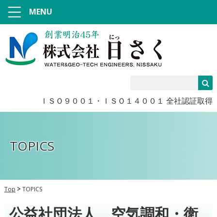
MENU
ＩＳＯ９００１・ＩＳＯ１４００１ 全社認証取得
TOPICS
Top
TOPICS
公益社団法人 空気調和・衛