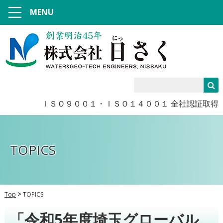
MENU
ＩＳＯ９００１・ＩＳＯ１４００１ 全社認証取得
TOPICS
Top
TOPICS
「令和5年度埼玉グローバル