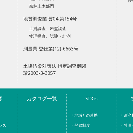
森林土木部門
地質調査業 質04 第154号
土質調査、岩盤調査
物理探査、試験・計測
測量業 登録第(12)-6663号
土壌汚染対策法 指定調査機関
環2003-3-3057
容
カタログ一覧
SDGs
地域との連携
新卒
ンス
登録制度
社員