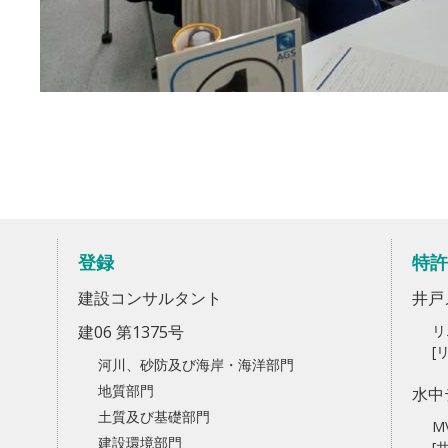
登録
特許
建設コンサルタント
井戸
建06 第1375号
リ
[
河川、砂防及び海岸・海洋部門
地質部門
水中
土質及び基礎部門
M
建設環境部門
[