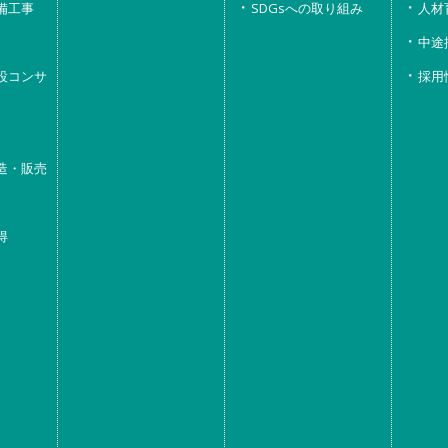
備工事
SDGsへの取り組み
人材
中途
設コンサ
採用
造・販売
得