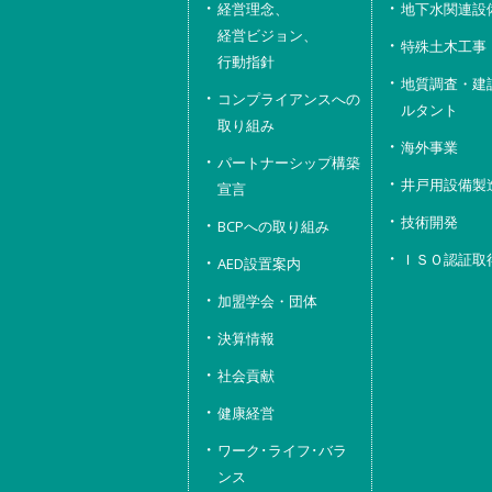
経営理念、
地下水関連設
経営ビジョン、
特殊土木工事
行動指針
地質調査・建
コンプライアンスへの
ルタント
取り組み
海外事業
パートナーシップ構築
井戸用設備製
宣言
技術開発
BCPへの取り組み
ＩＳＯ認証取
AED設置案内
加盟学会・団体
決算情報
社会貢献
健康経営
ワーク･ライフ･バラ
ンス