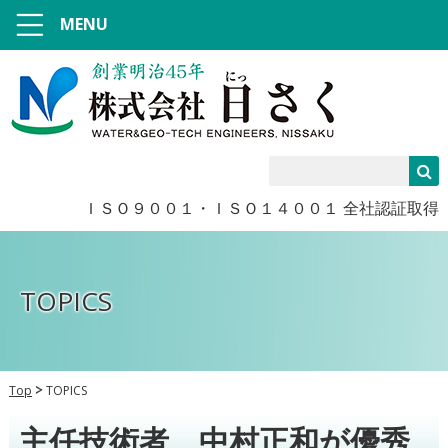
MENU
ＩＳＯ９００１・ＩＳＯ１４００１ 全社認証取得
TOPICS
Top
TOPICS
主任技術者 中村正和が優秀