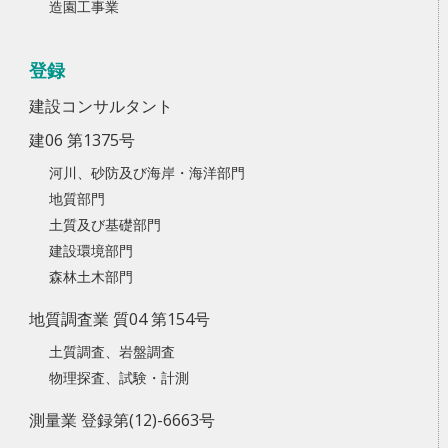
造園工事業
登録
建設コンサルタント
建06 第1375号
河川、砂防及び海岸・海洋部門
地質部門
土質及び基礎部門
建設環境部門
森林土木部門
地質調査業 質04 第154号
土質調査、岩盤調査
物理探査、試験・計測
測量業 登録第(12)-6663号