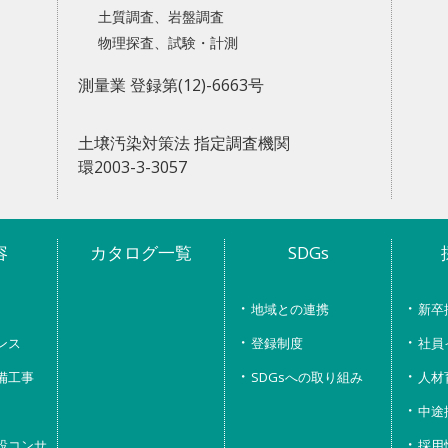
土質調査、岩盤調査
物理探査、試験・計測
測量業 登録第(12)-6663号
土壌汚染対策法 指定調査機関
環2003-3-3057
容
カタログ一覧
SDGs
地域との連携
新卒
ンス
登録制度
社員
備工事
SDGsへの取り組み
人材
中途
設コンサ
採用