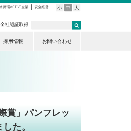
水循環ACTIVE企業
安全経営
小
中
大
 全社認証取得
採用情報
お問い合わせ
n国際賞」パンフレッ
ました。