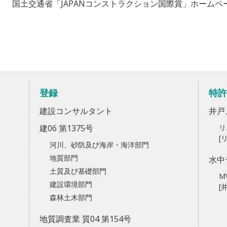
国土交通省「JAPANコンストラクション国際賞」ホームペ
登録
特許
建設コンサルタント
井戸
建06 第1375号
リ
[
河川、砂防及び海岸・海洋部門
地質部門
水中
土質及び基礎部門
M
建設環境部門
[
森林土木部門
地質調査業 質04 第154号