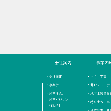
会社案内
事業内
会社概要
さく井工事
事業所
井戸メンテナ
経営理念、
地下水関連設
経営ビジョン、
特殊土木工事
行動指針
地質調査・建