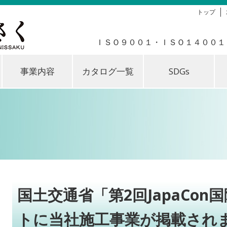
トップ
ＩＳＯ９００１・ＩＳＯ１４００１
事業内容
カタログ一覧
SDGs
国土交通省「第2回JapaCo
トに当社施工事業が掲載され