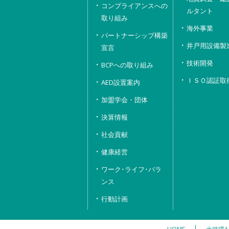
コンプライアンスへの
ルタント
取り組み
海外事業
パートナーシップ構築
井戸用設備製
宣言
技術開発
BCPへの取り組み
ＩＳＯ認証取
AED設置案内
加盟学会・団体
決算情報
社会貢献
健康経営
ワーク･ライフ･バラ
ンス
行動計画